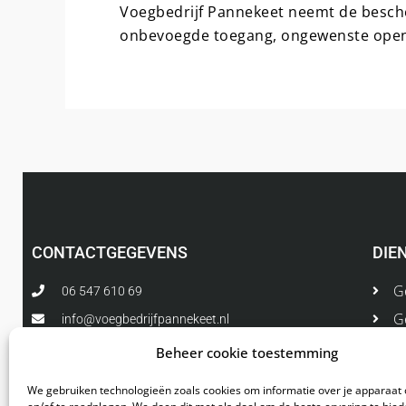
Voegbedrijf Pannekeet neemt de besch
onbevoegde toegang, ongewenste openb
CONTACTGEGEVENS
DIE
G
06 547 610 69
G
info@voegbedrijfpannekeet.nl
I
Middenweg 580
Beheer cookie toestemming
1704 BR Heerhugowaard
U
We gebruiken technologieën zoals cookies om informatie over je apparaat 
V