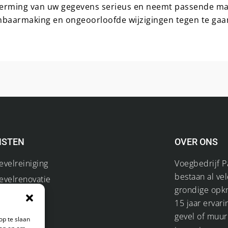
erming van uw gegevens serieus en neemt passende maa
aarmaking en ongeoorloofde wijzigingen tegen te gaa
NSTEN
OVER ONS
evelreiniging
Voegbedrijf P
bestaan al ve
evelrenovatie
grondige opk
mpregneren
15 jaar ervari
ithakken
gevel of muur
op te slaan
oegen