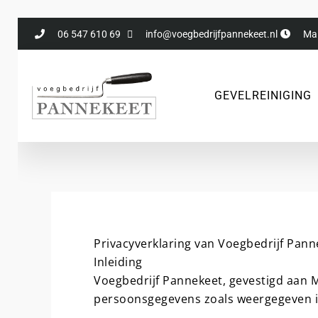
Ga
naar
06 547 610 69
info@voegbedrijfpannekeet.nl
Ma 
de
inhoud
GEVELREINIGING
Privacyverklaring van Voegbedrijf Pann
Inleiding
Voegbedrijf Pannekeet, gevestigd aan 
persoonsgegevens zoals weergegeven in