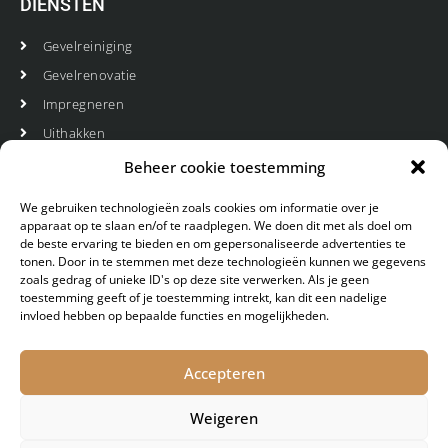
DIENSTEN
Gevelreiniging
Gevelrenovatie
Impregneren
Uithakken
Voegen
Beheer cookie toestemming
We gebruiken technologieën zoals cookies om informatie over je
OVER ONS
apparaat op te slaan en/of te raadplegen. We doen dit met als doel om
de beste ervaring te bieden en om gepersonaliseerde advertenties te
tonen. Door in te stemmen met deze technologieën kunnen we gegevens
Voegbedrijf Pannekeet heeft in haar 10-jarig bestaan
zoals gedrag of unieke ID's op deze site verwerken. Als je geen
al vele huizen en panden een grondige opknapbeurt
toestemming geeft of je toestemming intrekt, kan dit een nadelige
gegeven. Met meer dan 15 jaar ervaring in het
invloed hebben op bepaalde functies en mogelijkheden.
voegwerk, kunt u elke gevel of muur met een gerust
hart aan ons toevertrouwen.
Accepteren
Weigeren